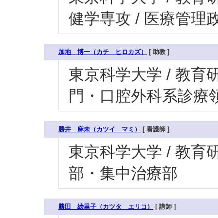
健学専攻 / 医療管
加地 博一（カチ ヒロカズ）
[ 助教 ]
東京科学大学 / 教育研
門・口腔外科系診療領
勝井 麻未（カツイ マミ）
[ 看護師 ]
東京科学大学 / 教育研究
部・集中治療部
勝田 絵里子（カツタ エリコ）
[ 講師 ]