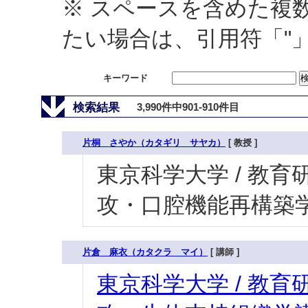
※ スペースを含めた複
たい場合は、引用符「"
キーワード
検索結果
3,990件中901-910件目
片桐 さやか（カタギリ サヤカ）
[ 教授 ]
東京科学大学 / 教育研
攻・口腔機能再構築学
片倉 麻衣（カタクラ マイ）
[ 講師 ]
東京科学大学 / 教育研