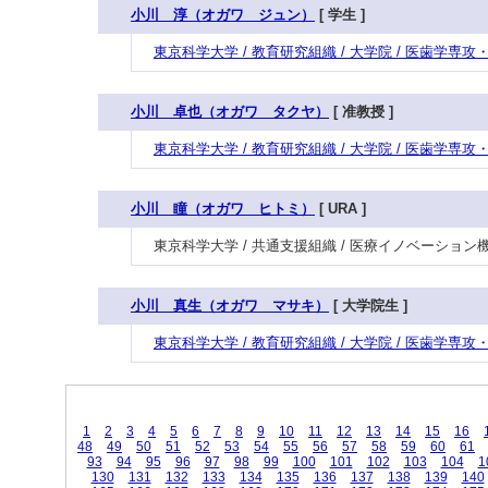
小川 淳（オガワ ジュン）
[ 学生 ]
東京科学大学 / 教育研究組織 / 大学院 / 医歯学専
小川 卓也（オガワ タクヤ）
[ 准教授 ]
東京科学大学 / 教育研究組織 / 大学院 / 医歯学専
小川 瞳（オガワ ヒトミ）
[ URA ]
東京科学大学 / 共通支援組織 / 医療イノベーション
小川 真生（オガワ マサキ）
[ 大学院生 ]
東京科学大学 / 教育研究組織 / 大学院 / 医歯学専
1
2
3
4
5
6
7
8
9
10
11
12
13
14
15
16
48
49
50
51
52
53
54
55
56
57
58
59
60
61
93
94
95
96
97
98
99
100
101
102
103
104
1
130
131
132
133
134
135
136
137
138
139
140