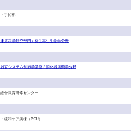
護部・手術部
研・未来科学研究部門 / 発生再生生物学分野
攻・器官システム制御学講座 / 消化器病態学分野
 / 総合教育研修センター
看護部・緩和ケア病棟（PCU）