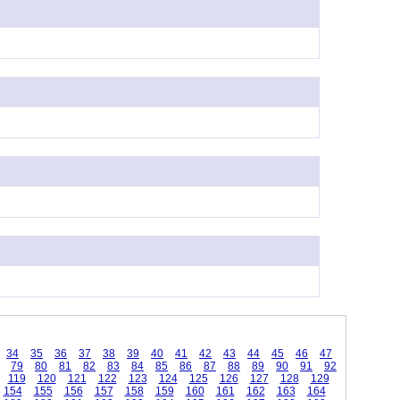
34
35
36
37
38
39
40
41
42
43
44
45
46
47
79
80
81
82
83
84
85
86
87
88
89
90
91
92
119
120
121
122
123
124
125
126
127
128
129
154
155
156
157
158
159
160
161
162
163
164