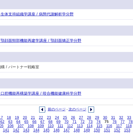
攻・生体支持組織学講座 / 病態代謝解析学分野
攻・顎顔面頸部機能再建学講座 / 顎顔面矯正学分野
機構 / パートナー戦略室
攻・口腔機能再構築学講座 / 咬合機能健康科学分野
前のページ
-
次のページ
17
18
19
20
21
22
23
24
25
26
27
28
29
30
31
32
33
62
63
64
65
66
67
68
69
70
71
72
73
74
75
76
77
78
05
106
107
108
109
110
111
112
113
114
115
116
117
118
141
142
143
144
145
146
147
148
149
150
151
152
153