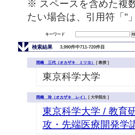
※ スペースを含めた複
たい場合は、引用符「"
キーワード
検索結果
3,990件中711-720件目
岡﨑 三代（オカザキ ミツヨ）
[ 教授 ]
東京科学大学
岡﨑 玲（オカザキ レイ）
[ 大学院生 ]
東京科学大学 / 教育研
攻・先端医療開発学講