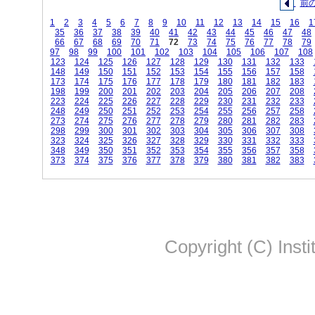
前
1
2
3
4
5
6
7
8
9
10
11
12
13
14
15
16
1
35
36
37
38
39
40
41
42
43
44
45
46
47
48
66
67
68
69
70
71
72
73
74
75
76
77
78
79
97
98
99
100
101
102
103
104
105
106
107
108
123
124
125
126
127
128
129
130
131
132
133
148
149
150
151
152
153
154
155
156
157
158
173
174
175
176
177
178
179
180
181
182
183
198
199
200
201
202
203
204
205
206
207
208
223
224
225
226
227
228
229
230
231
232
233
248
249
250
251
252
253
254
255
256
257
258
273
274
275
276
277
278
279
280
281
282
283
298
299
300
301
302
303
304
305
306
307
308
323
324
325
326
327
328
329
330
331
332
333
348
349
350
351
352
353
354
355
356
357
358
373
374
375
376
377
378
379
380
381
382
383
Copyright (C) Insti