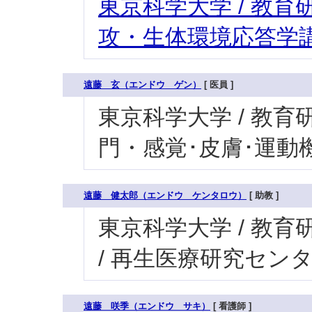
東京科学大学 / 教育研
攻・生体環境応答学講
遠藤 玄（エンドウ ゲン）
[ 医員 ]
東京科学大学 / 教育研
門・感覚･皮膚･運動機
遠藤 健太郎（エンドウ ケンタロウ）
[ 助教 ]
東京科学大学 / 教育
/ 再生医療研究セン
遠藤 咲季（エンドウ サキ）
[ 看護師 ]