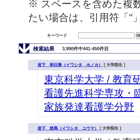
※ スペースを含めた複
たい場合は、引用符「"
キーワード
検索結果
3,990件中441-450件目
岩下 和日香（イワシタ ホノカ）
[ 大学院生 ]
東京科学大学 / 教育研
看護先進科学専攻・臨
家族発達看護学分野
岩下 悠馬（イワシタ ユウマ）
[ 大学院生 ]