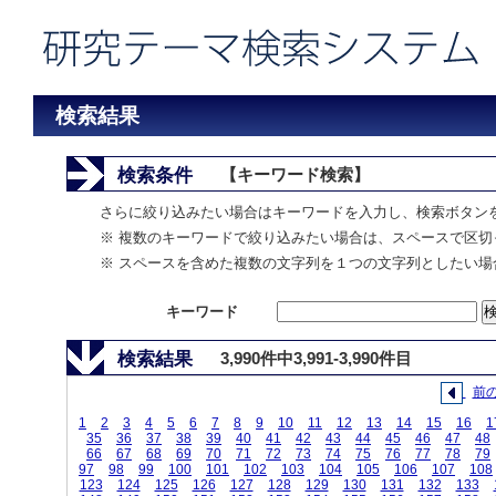
検索結果
検索条件
【キーワード検索】
さらに絞り込みたい場合はキーワードを入力し、検索ボタン
※ 複数のキーワードで絞り込みたい場合は、スペースで区切
※ スペースを含めた複数の文字列を１つの文字列としたい場
キーワード
検索結果
3,990件中3,991-3,990件目
前
1
2
3
4
5
6
7
8
9
10
11
12
13
14
15
16
1
35
36
37
38
39
40
41
42
43
44
45
46
47
48
66
67
68
69
70
71
72
73
74
75
76
77
78
79
97
98
99
100
101
102
103
104
105
106
107
108
123
124
125
126
127
128
129
130
131
132
133