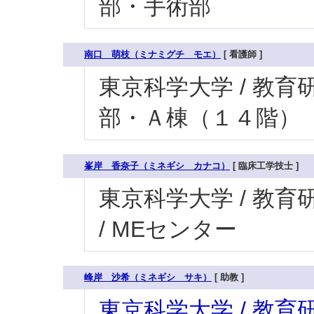
部・手術部
南口 萌枝（ミナミグチ モエ）
[ 看護師 ]
東京科学大学 / 教育研究
部・Ａ棟（１４階）
峯岸 香奈子（ミネギシ カナコ）
[ 臨床工学技士 ]
東京科学大学 / 教育研
/ MEセンター
峰岸 沙希（ミネギシ サキ）
[ 助教 ]
東京科学大学 / 教育研