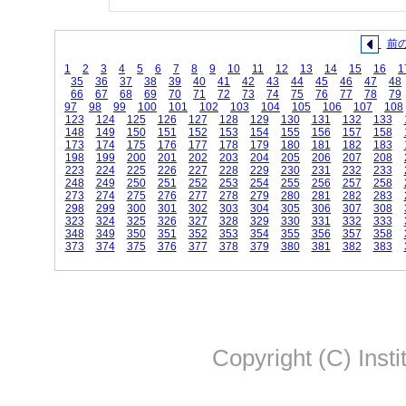
前
1
2
3
4
5
6
7
8
9
10
11
12
13
14
15
16
1
35
36
37
38
39
40
41
42
43
44
45
46
47
48
66
67
68
69
70
71
72
73
74
75
76
77
78
79
97
98
99
100
101
102
103
104
105
106
107
108
123
124
125
126
127
128
129
130
131
132
133
148
149
150
151
152
153
154
155
156
157
158
173
174
175
176
177
178
179
180
181
182
183
198
199
200
201
202
203
204
205
206
207
208
223
224
225
226
227
228
229
230
231
232
233
248
249
250
251
252
253
254
255
256
257
258
273
274
275
276
277
278
279
280
281
282
283
298
299
300
301
302
303
304
305
306
307
308
323
324
325
326
327
328
329
330
331
332
333
348
349
350
351
352
353
354
355
356
357
358
373
374
375
376
377
378
379
380
381
382
383
Copyright (C) Insti