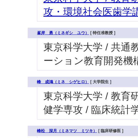
攻・環境社会医歯学講
峯岸 勇（ミネギシ ユウ）
[ 特任准教授 ]
東京科学大学 / 共通
ーション教育開発機
峰 成鴻（ミネ シゲヒロ）
[ 大学院生 ]
東京科学大学 / 教育研
健学専攻 / 臨床統計
峰松 深月（ミネマツ ミツキ）
[ 臨床研修医 ]