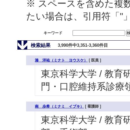
※ スペースを含めた複
たい場合は、引用符「"
キーワード
検索結果
3,990件中3,351-3,360件目
湊 洋祐（ミナト ヨウスケ）
[ 医員 ]
東京科学大学 / 教育研
門・口腔維持系診療領
南 歩希（ミナミ イブキ）
[ 看護師 ]
東京科学大学 / 教育研究