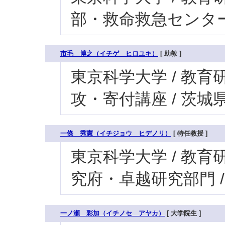
部・救命救急センター（
市毛 博之（イチゲ ヒロユキ）
[ 助教 ]
東京科学大学 / 教育研
攻・寄付講座 / 茨
一條 秀憲（イチジョウ ヒデノリ）
[ 特任教授 ]
東京科学大学 / 教育研
究府・卓越研究部門 
一ノ瀬 彩加（イチノセ アヤカ）
[ 大学院生 ]