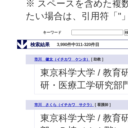
※ スペースを含めた複
たい場合は、引用符「"
キーワード
検索結果
3,990件中311-320件目
市川 健太（イチカワ ケンタ）
[ 助教 ]
東京科学大学 / 教育研
研・医療工学研究部門
市川 さくら（イチカワ サクラ）
[ 看護師 ]
東京科学大学 / 教育研究