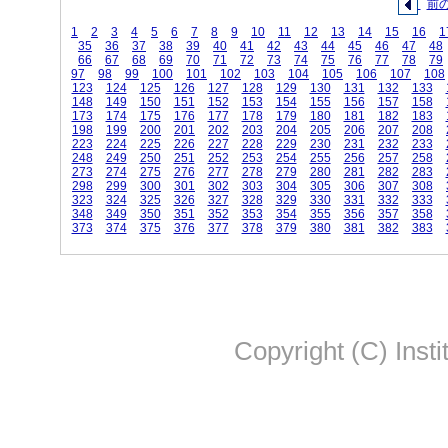
前
1
2
3
4
5
6
7
8
9
10
11
12
13
14
15
16
1
35
36
37
38
39
40
41
42
43
44
45
46
47
48
66
67
68
69
70
71
72
73
74
75
76
77
78
79
97
98
99
100
101
102
103
104
105
106
107
108
123
124
125
126
127
128
129
130
131
132
133
148
149
150
151
152
153
154
155
156
157
158
173
174
175
176
177
178
179
180
181
182
183
198
199
200
201
202
203
204
205
206
207
208
223
224
225
226
227
228
229
230
231
232
233
248
249
250
251
252
253
254
255
256
257
258
273
274
275
276
277
278
279
280
281
282
283
298
299
300
301
302
303
304
305
306
307
308
323
324
325
326
327
328
329
330
331
332
333
348
349
350
351
352
353
354
355
356
357
358
373
374
375
376
377
378
379
380
381
382
383
Copyright (C) Insti