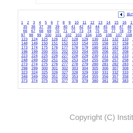
前
1
2
3
4
5
6
7
8
9
10
11
12
13
14
15
16
1
35
36
37
38
39
40
41
42
43
44
45
46
47
48
66
67
68
69
70
71
72
73
74
75
76
77
78
79
97
98
99
100
101
102
103
104
105
106
107
108
123
124
125
126
127
128
129
130
131
132
133
148
149
150
151
152
153
154
155
156
157
158
173
174
175
176
177
178
179
180
181
182
183
198
199
200
201
202
203
204
205
206
207
208
223
224
225
226
227
228
229
230
231
232
233
248
249
250
251
252
253
254
255
256
257
258
273
274
275
276
277
278
279
280
281
282
283
298
299
300
301
302
303
304
305
306
307
308
323
324
325
326
327
328
329
330
331
332
333
348
349
350
351
352
353
354
355
356
357
358
373
374
375
376
377
378
379
380
381
382
383
Copyright (C) Insti