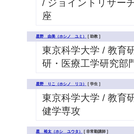
/ ジョイントリサーチ
座
星野 由美（ホシノ ユミ）
[ 助教 ]
東京科学大学 / 教育研
研・医療工学研究部門
星野 りこ（ホシノ リコ）
[ 学生 ]
東京科学大学 / 教育研
健学専攻
星 裕太（ホシ ユウタ）
[ 非常勤講師 ]