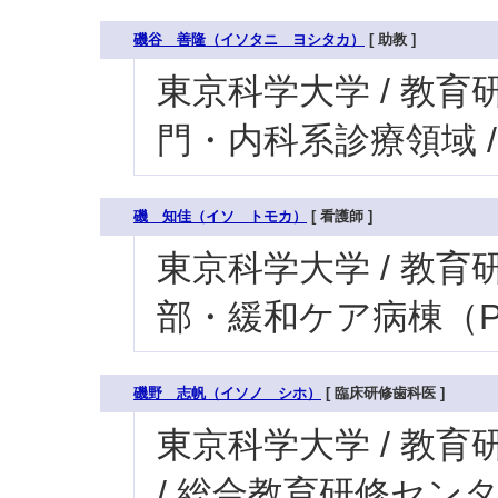
磯谷 善隆（イソタニ ヨシタカ）
[ 助教 ]
東京科学大学 / 教育研
門・内科系診療領域 
磯 知佳（イソ トモカ）
[ 看護師 ]
東京科学大学 / 教育研究
部・緩和ケア病棟（P
磯野 志帆（イソノ シホ）
[ 臨床研修歯科医 ]
東京科学大学 / 教育研
/ 総合教育研修セン