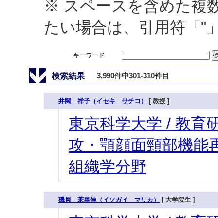
※ スペースを含めた複
たい場合は、引用符「"
キーワード
検索結果
3,990件中301-310件目
井関 祥子（イセキ サチコ）
[ 教授 ]
東京科学大学 / 教育研
攻・顎顔面頸部機能再
組織学分野
磯貝 茉里佳（イソガイ マリカ）
[ 大学院生 ]