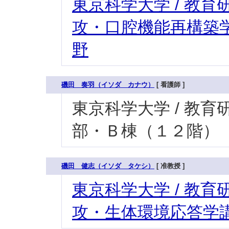
東京科学大学 / 教育研
攻・口腔機能再構築学
野
磯田 奏羽（イソダ カナウ）
[ 看護師 ]
東京科学大学 / 教育研究
部・Ｂ棟（１２階）
磯田 健志（イソダ タケシ）
[ 准教授 ]
東京科学大学 / 教育研
攻・生体環境応答学講