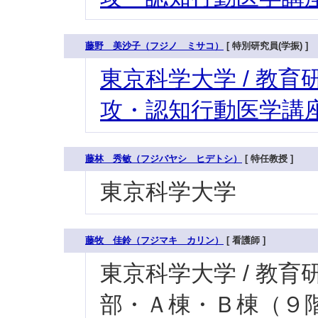
藤野 美沙子（フジノ ミサコ）
[ 特別研究員(学振) ]
東京科学大学 / 教育研
攻・認知行動医学講座
藤林 秀敏（フジバヤシ ヒデトシ）
[ 特任教授 ]
東京科学大学
藤牧 佳鈴（フジマキ カリン）
[ 看護師 ]
東京科学大学 / 教育研究
部・Ａ棟・Ｂ棟（９