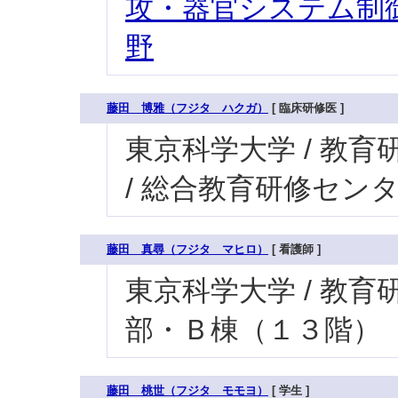
攻・器官システム制御
野
藤田 博雅（フジタ ハクガ）
[ 臨床研修医 ]
東京科学大学 / 教育研
/ 総合教育研修セン
藤田 真尋（フジタ マヒロ）
[ 看護師 ]
東京科学大学 / 教育研究
部・Ｂ棟（１３階）
藤田 桃世（フジタ モモヨ）
[ 学生 ]