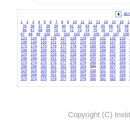
前
1
2
3
4
5
6
7
8
9
10
11
12
13
14
15
16
1
35
36
37
38
39
40
41
42
43
44
45
46
47
48
66
67
68
69
70
71
72
73
74
75
76
77
78
79
97
98
99
100
101
102
103
104
105
106
107
108
123
124
125
126
127
128
129
130
131
132
133
148
149
150
151
152
153
154
155
156
157
158
173
174
175
176
177
178
179
180
181
182
183
198
199
200
201
202
203
204
205
206
207
208
223
224
225
226
227
228
229
230
231
232
233
248
249
250
251
252
253
254
255
256
257
258
273
274
275
276
277
278
279
280
281
282
283
298
299
300
301
302
303
304
305
306
307
308
323
324
325
326
327
328
329
330
331
332
333
348
349
350
351
352
353
354
355
356
357
358
373
374
375
376
377
378
379
380
381
382
383
Copyright (C) Insti