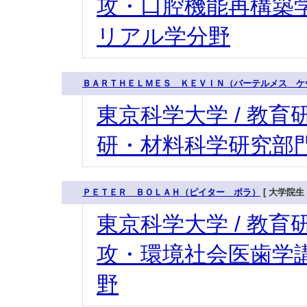
攻・口腔機能再構築学
リアル学分野
ＢＡＲＴＨＥＬＭＥＳ ＫＥＶＩＮ（バーテルメス ケ
東京科学大学 / 教育研
研・材料科学研究部門
ＰＥＴＥＲ ＢＯＬＡＨ（ピイター ボラ）
[ 大学院生 
東京科学大学 / 教育研
攻・環境社会医歯学講
野