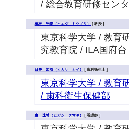
/ 総合教育研修セン
檜枝 光憲（ヒエダ ミツノリ）
[ 教授 ]
東京科学大学 / 教育
究教育院 / ILA国府台
日笠 加衣（ヒカサ カイ）
[ 歯科衛生士 ]
東京科学大学 / 教育研
/ 歯科衛生保健部
東 珠希（ヒガシ タマキ）
[ 看護師 ]
東京科学大学 / 教育研究