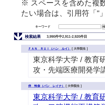
※ スペースを含めた複
たい場合は、引用符「"
キーワード
検索結果
3,990件中2,911-2,920件目
ＦＡＮ ＲＵＩ（ハン ルイ）
[ 大学院生 ]
東京科学大学 / 教育研
攻・先端医療開発学講座
伴 怜奈（バン レイナ）
[ 大学院生 ]
東京科学大学 / 教育研