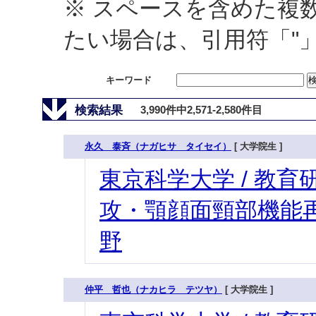
※ スペースを含めた複
たい場合は、引用符「"
キーワード
検索結果
3,990件中2,571-2,580件目
永久 泰斉（ナガヒサ タイセイ）
[ 大学院生 ]
東京科学大学 / 教育研
攻・顎顔面頸部機能再
野
仲平 哲也（ナカヒラ テツヤ）
[ 大学院生 ]