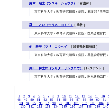
露木 翔太（ツユキ ショウタ）
[ 看護師 ]
東京科学大学 / 教育研究組織 / 病院 / 看護部 / 看
羅 ことい（ツラネ コトイ）
[ 助教 ]
東京科学大学 / 教育研究組織 / 病院 / 医系診療部
釣 耕平（ツリ コウヘイ）
[ 診療放射線技師 ]
東京科学大学 / 教育研究組織 / 病院 / 基盤診療部門 
釣田 林太郎（ツリタ リンタロウ）
[ レジデント ]
東京科学大学 / 教育研究組織 / 病院 / 医系診療部
1
2
3
4
5
6
7
8
9
10
11
12
13
14
15
16
48
49
50
51
52
53
54
55
56
57
58
59
60
61
93
94
95
96
97
98
99
100
101
102
103
104
1
130
131
132
133
134
135
136
137
138
139
140