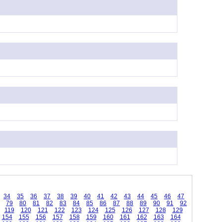
34
35
36
37
38
39
40
41
42
43
44
45
46
47
79
80
81
82
83
84
85
86
87
88
89
90
91
92
119
120
121
122
123
124
125
126
127
128
129
154
155
156
157
158
159
160
161
162
163
164