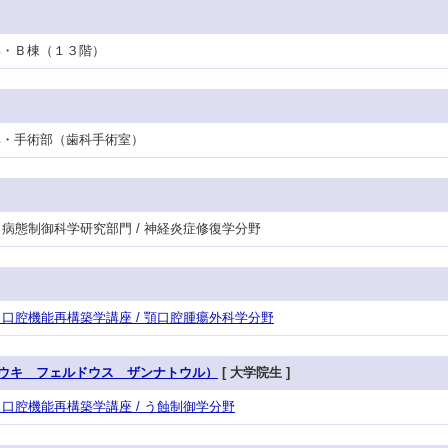
看護部・Ｂ棟（１３階）
看護部・手術部（歯科手術室）
研・病態制御科学研究部門 / 神経炎症修復学分野
攻・口腔機能再構築学講座 / 顎口腔腫瘍外科学分野
ウキ フェルドウス ザンナトウル）
[ 大学院生 ]
攻・口腔機能再構築学講座 / う蝕制御学分野