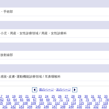
護部・手術部
門・小児・周産・女性診療領域 / 周産・女性診療科
/ 放射線部
門・感覚･皮膚･運動機能診療領域 / 耳鼻咽喉科
前のページ
-
次のページ
17
18
19
20
21
22
23
24
25
26
27
28
29
30
31
32
33
62
63
64
65
66
67
68
69
70
71
72
73
74
75
76
77
78
05
106
107
108
109
110
111
112
113
114
115
116
117
118
141
142
143
144
145
146
147
148
149
150
151
152
153