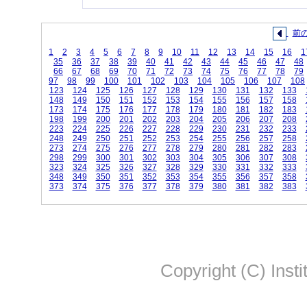
前
1
2
3
4
5
6
7
8
9
10
11
12
13
14
15
16
1
35
36
37
38
39
40
41
42
43
44
45
46
47
48
66
67
68
69
70
71
72
73
74
75
76
77
78
79
97
98
99
100
101
102
103
104
105
106
107
108
123
124
125
126
127
128
129
130
131
132
133
148
149
150
151
152
153
154
155
156
157
158
173
174
175
176
177
178
179
180
181
182
183
198
199
200
201
202
203
204
205
206
207
208
223
224
225
226
227
228
229
230
231
232
233
248
249
250
251
252
253
254
255
256
257
258
273
274
275
276
277
278
279
280
281
282
283
298
299
300
301
302
303
304
305
306
307
308
323
324
325
326
327
328
329
330
331
332
333
348
349
350
351
352
353
354
355
356
357
358
373
374
375
376
377
378
379
380
381
382
383
Copyright (C) Insti