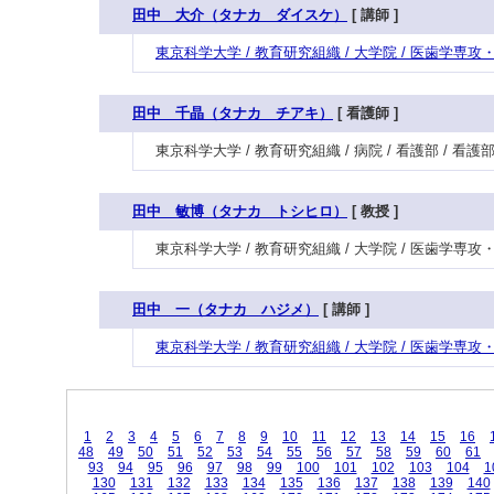
田中 大介（タナカ ダイスケ）
[ 講師 ]
東京科学大学 / 教育研究組織 / 大学院 / 医歯学
田中 千晶（タナカ チアキ）
[ 看護師 ]
東京科学大学 / 教育研究組織 / 病院 / 看護部 / 看
田中 敏博（タナカ トシヒロ）
[ 教授 ]
東京科学大学 / 教育研究組織 / 大学院 / 医歯学専
田中 一（タナカ ハジメ）
[ 講師 ]
東京科学大学 / 教育研究組織 / 大学院 / 医歯学専
1
2
3
4
5
6
7
8
9
10
11
12
13
14
15
16
48
49
50
51
52
53
54
55
56
57
58
59
60
61
93
94
95
96
97
98
99
100
101
102
103
104
1
130
131
132
133
134
135
136
137
138
139
140