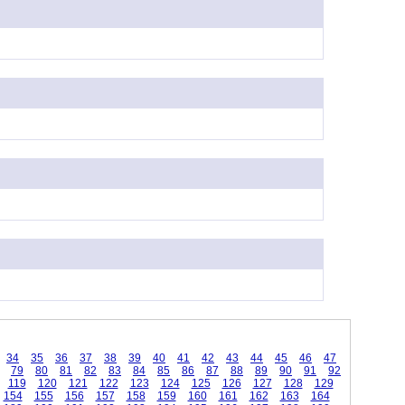
34
35
36
37
38
39
40
41
42
43
44
45
46
47
79
80
81
82
83
84
85
86
87
88
89
90
91
92
119
120
121
122
123
124
125
126
127
128
129
154
155
156
157
158
159
160
161
162
163
164