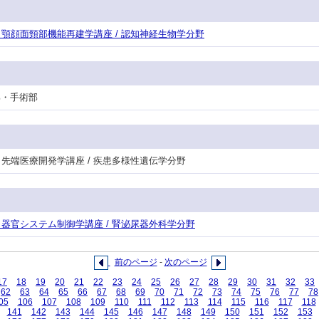
専攻・顎顔面頸部機能再建学講座 / 認知神経生物学分野
護部・手術部
攻・先端医療開発学講座 / 疾患多様性遺伝学分野
攻・器官システム制御学講座 / 腎泌尿器外科学分野
前のページ
-
次のページ
17
18
19
20
21
22
23
24
25
26
27
28
29
30
31
32
33
62
63
64
65
66
67
68
69
70
71
72
73
74
75
76
77
78
05
106
107
108
109
110
111
112
113
114
115
116
117
118
141
142
143
144
145
146
147
148
149
150
151
152
153