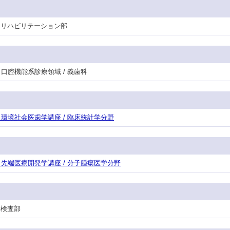
 / リハビリテーション部
門・口腔機能系診療領域 / 義歯科
攻・環境社会医歯学講座 / 臨床統計学分野
攻・先端医療開発学講座 / 分子腫瘍医学分野
/ 検査部