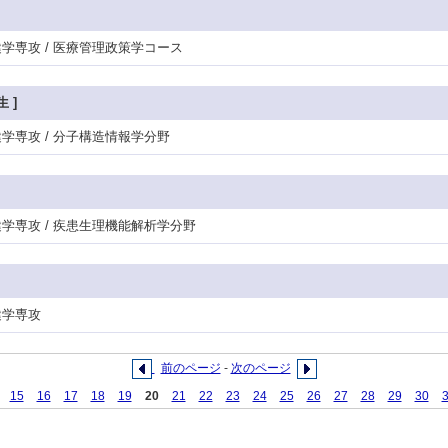
保健学専攻 / 医療管理政策学コース
 ]
保健学専攻 / 分子構造情報学分野
保健学専攻 / 疾患生理機能解析学分野
健学専攻
前のページ
-
次のページ
15
16
17
18
19
20
21
22
23
24
25
26
27
28
29
30