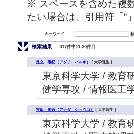
※ スペースを含めた複
たい場合は、引用符「"
キーワード
検索結果
417件中11-20件目
足立 陽紀（アダチ ハルキ）
[ 大学院生 ]
東京科学大学 / 教育研
健学専攻 / 情報医工
穴田 周吾（アナダ シュウゴ）
[ 大学院生 ]
東京科学大学 / 教育研