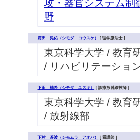
攻・器官システム制御
野
霜田 晃佑（シモダ コウスケ）
[ 理学療法士 ]
東京科学大学 / 教育研
/ リハビリテーショ
下田 柚希（シモダ ユズキ）
[ 診療放射線技師 ]
東京科学大学 / 教育研
/ 放射線部
下村 蒼波（シモムラ アオバ）
[ 看護師 ]