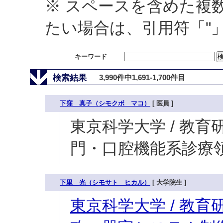
※ スペースを含めた複
たい場合は、引用符「"
キーワード
検索結果
3,990件中1,691-1,700件目
下窪 真子（シモクボ マコ）
[ 医員 ]
東京科学大学 / 教育研
門・口腔機能系診療領域
下里 光（シモサト ヒカル）
[ 大学院生 ]
東京科学大学 / 教育研