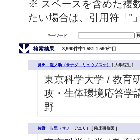
※ スペースを含めた複
たい場合は、引用符「"
キーワード
検索結果
3,990件中1,581-1,590件目
眞田 龍ノ助（サナダ リュウノスケ）
[ 大学院生 ]
東京科学大学 / 教育研
攻・生体環境応答学講
野
佐野 歩里（サノ アユリ）
[ 臨床研修医 ]