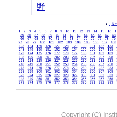
野
前
1
2
3
4
5
6
7
8
9
10
11
12
13
14
15
16
1
35
36
37
38
39
40
41
42
43
44
45
46
47
48
66
67
68
69
70
71
72
73
74
75
76
77
78
79
97
98
99
100
101
102
103
104
105
106
107
108
123
124
125
126
127
128
129
130
131
132
133
148
149
150
151
152
153
154
155
156
157
158
173
174
175
176
177
178
179
180
181
182
183
198
199
200
201
202
203
204
205
206
207
208
223
224
225
226
227
228
229
230
231
232
233
248
249
250
251
252
253
254
255
256
257
258
273
274
275
276
277
278
279
280
281
282
283
298
299
300
301
302
303
304
305
306
307
308
323
324
325
326
327
328
329
330
331
332
333
348
349
350
351
352
353
354
355
356
357
358
373
374
375
376
377
378
379
380
381
382
383
Copyright (C) Insti