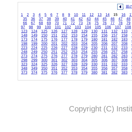
前
1
2
3
4
5
6
7
8
9
10
11
12
13
14
15
16
1
35
36
37
38
39
40
41
42
43
44
45
46
47
48
66
67
68
69
70
71
72
73
74
75
76
77
78
79
97
98
99
100
101
102
103
104
105
106
107
108
123
124
125
126
127
128
129
130
131
132
133
148
149
150
151
152
153
154
155
156
157
158
173
174
175
176
177
178
179
180
181
182
183
198
199
200
201
202
203
204
205
206
207
208
223
224
225
226
227
228
229
230
231
232
233
248
249
250
251
252
253
254
255
256
257
258
273
274
275
276
277
278
279
280
281
282
283
298
299
300
301
302
303
304
305
306
307
308
323
324
325
326
327
328
329
330
331
332
333
348
349
350
351
352
353
354
355
356
357
358
373
374
375
376
377
378
379
380
381
382
383
Copyright (C) Insti