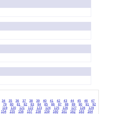
34
35
36
37
38
39
40
41
42
43
44
45
46
47
79
80
81
82
83
84
85
86
87
88
89
90
91
92
119
120
121
122
123
124
125
126
127
128
129
154
155
156
157
158
159
160
161
162
163
164