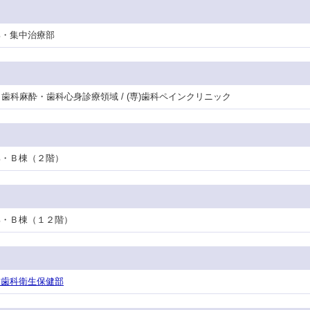
護部・集中治療部
門・歯科麻酔・歯科心身診療領域 / (専)歯科ペインクリニック
護部・Ｂ棟（２階）
看護部・Ｂ棟（１２階）
/ 歯科衛生保健部