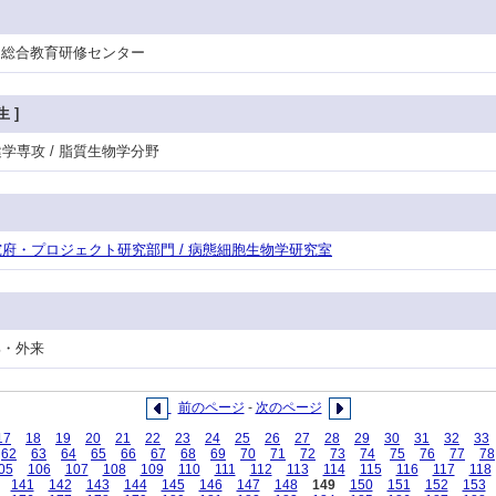
 / 総合教育研修センター
 ]
健学専攻 / 脂質生物学分野
等研究府・プロジェクト研究部門 / 病態細胞生物学研究室
護部・外来
前のページ
-
次のページ
17
18
19
20
21
22
23
24
25
26
27
28
29
30
31
32
33
62
63
64
65
66
67
68
69
70
71
72
73
74
75
76
77
78
05
106
107
108
109
110
111
112
113
114
115
116
117
118
141
142
143
144
145
146
147
148
149
150
151
152
153