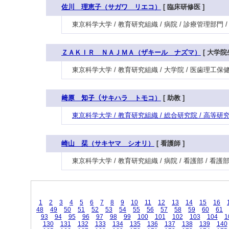
佐川 理恵子（サガワ リエコ）
[ 臨床研修医 ]
東京科学大学 / 教育研究組織 / 病院 / 診療管理部門
ＺＡＫＩＲ ＮＡＪＭＡ（ザキール ナズマ）
[ 大学院生
東京科学大学 / 教育研究組織 / 大学院 / 医歯理工保
﨑原 知子（サキハラ トモコ）
[ 助教 ]
東京科学大学 / 教育研究組織 / 総合研究院 / 高
崎山 栞（サキヤマ シオリ）
[ 看護師 ]
東京科学大学 / 教育研究組織 / 病院 / 看護部 / 看
1
2
3
4
5
6
7
8
9
10
11
12
13
14
15
16
48
49
50
51
52
53
54
55
56
57
58
59
60
61
93
94
95
96
97
98
99
100
101
102
103
104
1
130
131
132
133
134
135
136
137
138
139
140