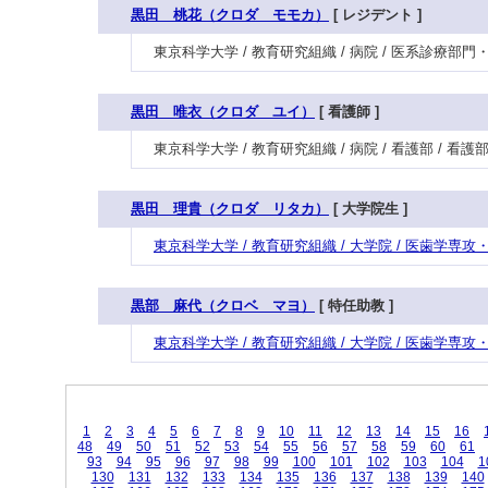
黒田 桃花（クロダ モモカ）
[ レジデント ]
東京科学大学 / 教育研究組織 / 病院 / 医系診療部
黒田 唯衣（クロダ ユイ）
[ 看護師 ]
東京科学大学 / 教育研究組織 / 病院 / 看護部 / 看
黒田 理貴（クロダ リタカ）
[ 大学院生 ]
東京科学大学 / 教育研究組織 / 大学院 / 医歯学専
黒部 麻代（クロベ マヨ）
[ 特任助教 ]
東京科学大学 / 教育研究組織 / 大学院 / 医歯学専
1
2
3
4
5
6
7
8
9
10
11
12
13
14
15
16
48
49
50
51
52
53
54
55
56
57
58
59
60
61
93
94
95
96
97
98
99
100
101
102
103
104
1
130
131
132
133
134
135
136
137
138
139
140