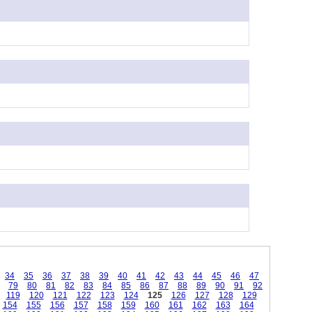
34
35
36
37
38
39
40
41
42
43
44
45
46
47
79
80
81
82
83
84
85
86
87
88
89
90
91
92
119
120
121
122
123
124
125
126
127
128
129
154
155
156
157
158
159
160
161
162
163
164