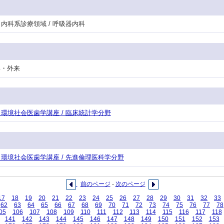
門・内科系診療領域 / 呼吸器内科
護部・外来
攻・環境社会医歯学講座 / 臨床統計学分野
攻・環境社会医歯学講座 / 先進倫理医科学分野
前のページ
-
次のページ
17
18
19
20
21
22
23
24
25
26
27
28
29
30
31
32
33
62
63
64
65
66
67
68
69
70
71
72
73
74
75
76
77
78
05
106
107
108
109
110
111
112
113
114
115
116
117
118
141
142
143
144
145
146
147
148
149
150
151
152
153