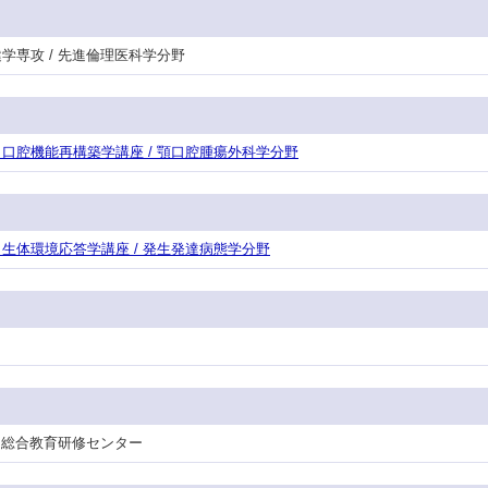
保健学専攻 / 先進倫理医科学分野
攻・口腔機能再構築学講座 / 顎口腔腫瘍外科学分野
攻・生体環境応答学講座 / 発生発達病態学分野
 / 総合教育研修センター