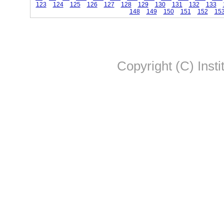
123
124
125
126
127
128
129
130
131
132
133
148
149
150
151
152
15
Copyright (C) Insti