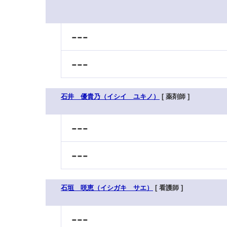
---
---
石井 優貴乃（イシイ ユキノ）
[ 薬剤師 ]
---
---
石垣 咲恵（イシガキ サエ）
[ 看護師 ]
---