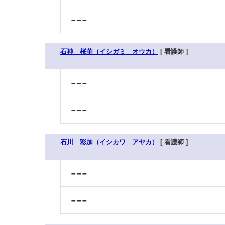
---
石神 桜華（イシガミ オウカ）
[ 看護師 ]
---
---
石川 彩加（イシカワ アヤカ）
[ 看護師 ]
---
---