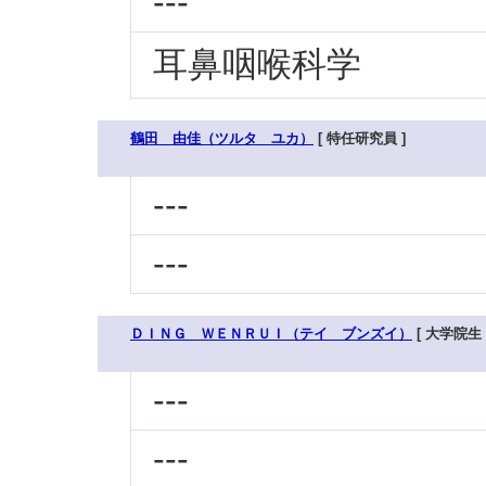
---
耳鼻咽喉科学
鶴田 由佳（ツルタ ユカ）
[ 特任研究員 ]
---
---
ＤＩＮＧ ＷＥＮＲＵＩ（テイ ブンズイ）
[ 大学院生 
---
---