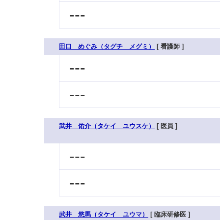
---
田口 めぐみ（タグチ メグミ）
[ 看護師 ]
---
---
武井 佑介（タケイ ユウスケ）
[ 医員 ]
---
---
武井 悠馬（タケイ ユウマ）
[ 臨床研修医 ]