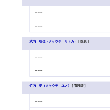
---
---
武内 聡佳（タケウチ サトカ）
[ 医員 ]
---
---
竹内 夢（タケウチ ユメ）
[ 看護師 ]
---