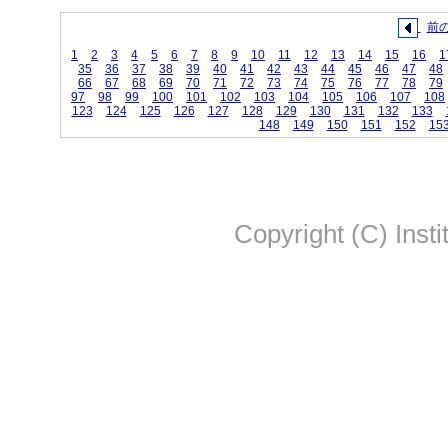
前
1
2
3
4
5
6
7
8
9
10
11
12
13
14
15
16
1
35
36
37
38
39
40
41
42
43
44
45
46
47
48
66
67
68
69
70
71
72
73
74
75
76
77
78
79
97
98
99
100
101
102
103
104
105
106
107
108
123
124
125
126
127
128
129
130
131
132
133
148
149
150
151
152
15
Copyright (C) Insti