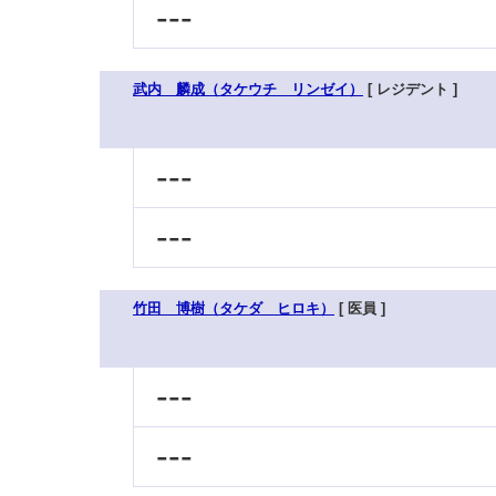
---
武内 麟成（タケウチ リンゼイ）
[ レジデント ]
---
---
竹田 博樹（タケダ ヒロキ）
[ 医員 ]
---
---