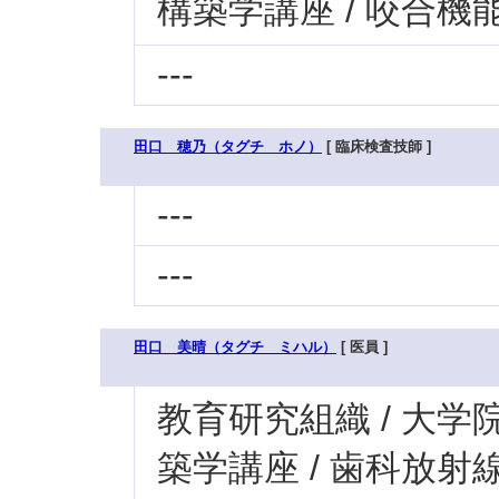
構築学講座 / 咬合
---
田口 穂乃（タグチ ホノ）
[ 臨床検査技師 ]
---
---
田口 美晴（タグチ ミハル）
[ 医員 ]
教育研究組織 / 大学
築学講座 / 歯科放