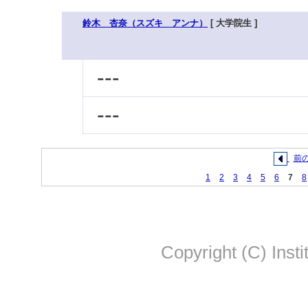
鈴木 杏奈（スズキ アンナ）
[ 大学院生 ]
---
---
前
1
2
3
4
5
6
7
8
Copyright (C) Insti