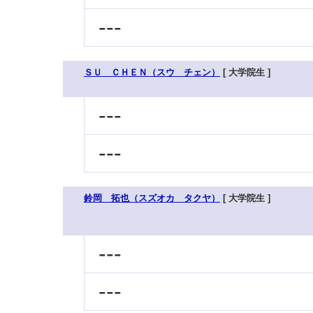
---
ＳＵ ＣＨＥＮ（スウ チェン）
[ 大学院生 ]
---
---
鈴岡 拓也（スズオカ タクヤ）
[ 大学院生 ]
---
---