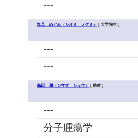
---
塩見 めぐみ（シオミ メグミ）
[ 大学院生 ]
---
---
島田 周（シマダ シュウ）
[ 助教 ]
---
分子腫瘍学