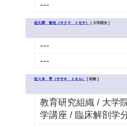
---
佐久間 智也（サクマ トモヤ）
[ 大学院生 ]
---
---
佐々木 亨（ササキ トオル）
[ 助教 ]
教育研究組織 / 大学
学講座 / 臨床解剖学