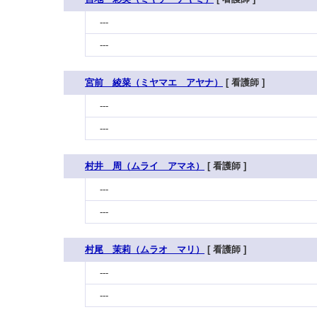
---
---
宮前 綾菜（ミヤマエ アヤナ）
[ 看護師 ]
---
---
村井 周（ムライ アマネ）
[ 看護師 ]
---
---
村尾 茉莉（ムラオ マリ）
[ 看護師 ]
---
---