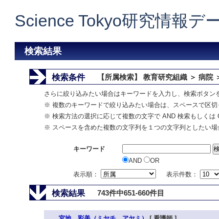
Science Tokyo研究情報
検索結果
検索条件
【所属検索】 教育研究組織 ＞ 病院 
さらに絞り込みたい場合はキーワードを入力し、検索ボタン
※ 複数のキーワードで絞り込みたい場合は、スペースで区切
※ 検索方法の選択に応じて複数の文字で AND 検索もしくは 
※ スペースを含めた複数の文字列を１つの文字列としたい場
キーワード
AND
OR
表示順：
表示件数：
検索結果
743件中651-660件目
宮地 彩美（ミヤチ アヤミ）
[ 看護師 ]