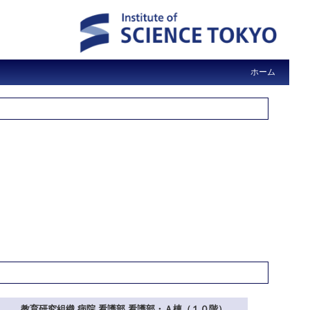
ホーム
教育研究組織 病院 看護部 看護部・Ａ棟（１０階）