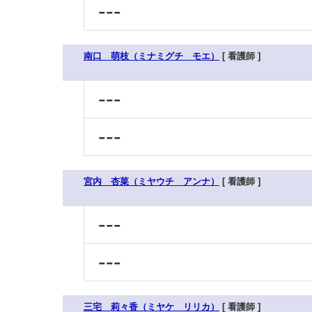
---
南口 萌枝（ミナミグチ モエ）
[ 看護師 ]
---
---
宮内 杏菜（ミヤウチ アンナ）
[ 看護師 ]
---
---
三宅 莉々香（ミヤケ リリカ）
[ 看護師 ]