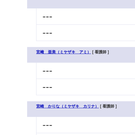
---
---
宮﨑 亜美（ミヤザキ アミ）
[ 看護師 ]
---
---
宮崎 かりな（ミヤザキ カリナ）
[ 看護師 ]
---