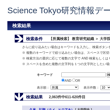
Science Tokyo研究情報
検索結果
検索条件
【所属検索】 教育研究組織 ＞ 大学
さらに絞り込みたい場合はキーワードを入力し、検索ボタン
※ 複数のキーワードで絞り込みたい場合は、スペースで区切
※ 検索方法の選択に応じて複数の文字で AND 検索もしくは 
※ スペースを含めた複数の文字列を１つの文字列としたい場
キーワード
AND
OR
表示順：
表示件数：
検索結果
2,063件中611-620件目
久米 弘朗（クメ ヒロアキ）
[ 大学院生 ]