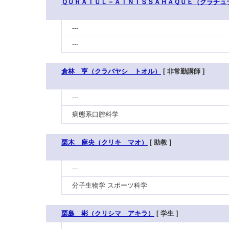
ＱＵＲＡＴＵＬ－ＡＩＮＩＳＳＡＨＡＱＵＥ（クラチュ
---
---
倉林 亨（クラバヤシ トオル）
[ 非常勤講師 ]
---
病態系口腔科学
栗木 麻央（クリキ マオ）
[ 助教 ]
---
分子生物学 スポーツ科学
栗島 彬（クリシマ アキラ）
[ 学生 ]