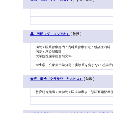
---
---
具 芳明（グ ヨシアキ）
[ 教授 ]
病院 / 医系診療部門 / 内科系診療領域 / 感染症内科
病院 / 感染制御部
大学院医歯学総合研究科
衛生学、公衆衛生学分野：実験系を含まない 感染症
倉沢 泰浩（クラサワ ヤスヒロ）
[ 助教 ]
教育研究組織 / 大学院 / 医歯学専攻・顎顔面頸部機
---