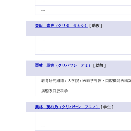
---
---
栗田 崇史（クリタ タカシ）
[ 助教 ]
---
---
栗林 亜実（クリバヤシ アミ）
[ 助教 ]
教育研究組織 / 大学院 / 医歯学専攻・口腔機能再構
病態系口腔科学
栗林 芙柚乃（クリバヤシ フユノ）
[ 学生 ]
---
---