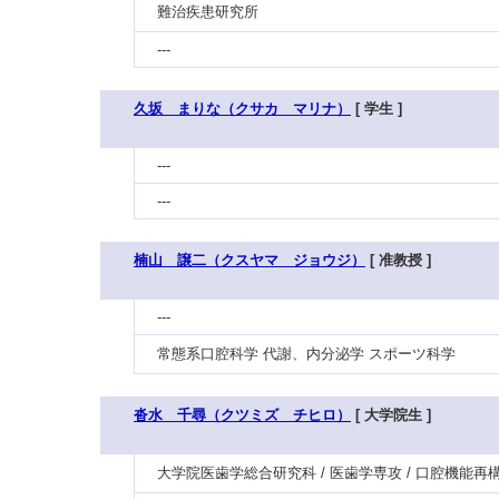
難治疾患研究所
---
久坂 まりな（クサカ マリナ）
[ 学生 ]
---
---
楠山 譲二（クスヤマ ジョウジ）
[ 准教授 ]
---
常態系口腔科学 代謝、内分泌学 スポーツ科学
沓水 千尋（クツミズ チヒロ）
[ 大学院生 ]
大学院医歯学総合研究科 / 医歯学専攻 / 口腔機能