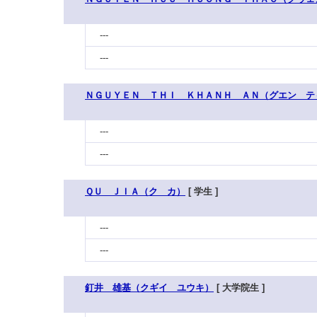
---
---
ＮＧＵＹＥＮ ＴＨＩ ＫＨＡＮＨ ＡＮ（グエン テ
---
---
ＱＵ ＪＩＡ（ク カ）
[ 学生 ]
---
---
釘井 雄基（クギイ ユウキ）
[ 大学院生 ]