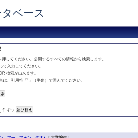
データベース
院
を押してください。公開するすべての情報から検索します。
って入力してください。
OR 検索が出来ます。
合は、引用符「"」（半角）で囲んでください。
件ずつ
ン フー フォン タオ）
[ 大学院生 ]