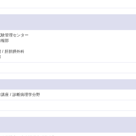
床試験管理センター
情報部
 / 肝胆膵外科
部
学講座 / 診断病理学分野