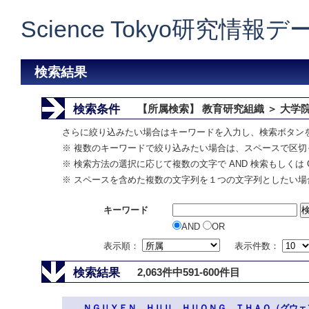
Science Tokyo研究情報
検索結果
検索条件
【所属検索】 教育研究組織 ＞ 大学
さらに絞り込みたい場合はキーワードを入力し、検索ボタン
※ 複数のキーワードで絞り込みたい場合は、スペースで区切
※ 検索方法の選択に応じて複数の文字で AND 検索もしくは 
※ スペースを含めた複数の文字列を１つの文字列としたい場
キーワード
AND
OR
表示順：
表示件数：
検索結果
2,063件中591-600件目
ＮＧＵＹＥＮ ＨＵＵ ＨＵＯＮＧ ＴＨＡＯ（グウェ