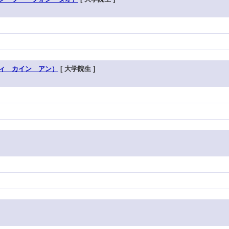
ィ カイン アン）
[ 大学院生 ]