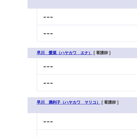
---
---
早川 愛菜（ハヤカワ エナ）
[ 看護師 ]
---
---
早川 満利子（ハヤカワ マリコ）
[ 看護師 ]
---