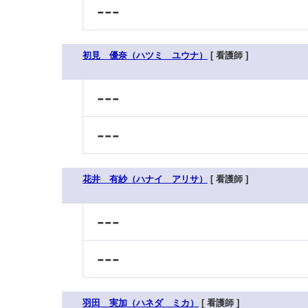
---
初見 優奈（ハツミ ユウナ）
[ 看護師 ]
---
---
花井 有紗（ハナイ アリサ）
[ 看護師 ]
---
---
羽田 実加（ハネダ ミカ）
[ 看護師 ]