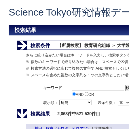
Science Tokyo研究情報
検索結果
検索条件
【所属検索】 教育研究組織 ＞ 大学
さらに絞り込みたい場合はキーワードを入力し、検索ボタン
※ 複数のキーワードで絞り込みたい場合は、スペースで区切
※ 検索方法の選択に応じて複数の文字で AND 検索もしくは 
※ スペースを含めた複数の文字列を１つの文字列としたい場
キーワード
AND
OR
表示順：
表示件数：
検索結果
2,063件中521-530件目
川田 紘充（カワダ ヒロアツ）
[ 大学院生 ]