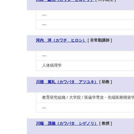
---
---
河内 洋（カワチ ヒロシ）
[ 非常勤講師 ]
---
人体病理学
川畑 篤礼（カワバタ アツユキ）
[ 助教 ]
教育研究組織 / 大学院 / 医歯学専攻・先端医療開発
---
川端 茂德（カワバタ シゲノリ）
[ 教授 ]