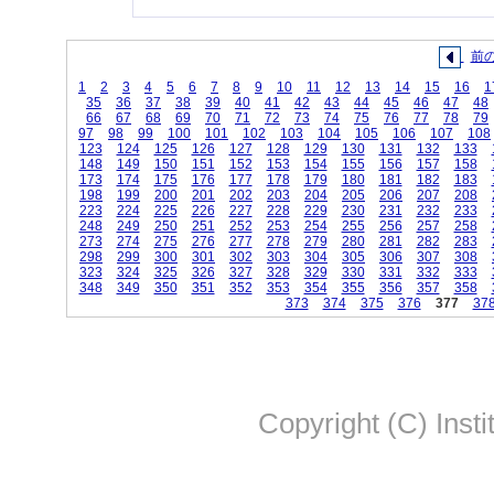
前
1
2
3
4
5
6
7
8
9
10
11
12
13
14
15
16
1
35
36
37
38
39
40
41
42
43
44
45
46
47
48
66
67
68
69
70
71
72
73
74
75
76
77
78
79
97
98
99
100
101
102
103
104
105
106
107
108
123
124
125
126
127
128
129
130
131
132
133
148
149
150
151
152
153
154
155
156
157
158
173
174
175
176
177
178
179
180
181
182
183
198
199
200
201
202
203
204
205
206
207
208
223
224
225
226
227
228
229
230
231
232
233
248
249
250
251
252
253
254
255
256
257
258
273
274
275
276
277
278
279
280
281
282
283
298
299
300
301
302
303
304
305
306
307
308
323
324
325
326
327
328
329
330
331
332
333
348
349
350
351
352
353
354
355
356
357
358
373
374
375
376
377
37
Copyright (C) Insti