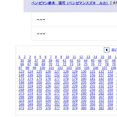
ベンゼマン鈴木 琉可（ベンゼマンスズキ ルカ）
[ 大
---
---
前
1
2
3
4
5
6
7
8
9
10
11
12
13
14
15
16
1
35
36
37
38
39
40
41
42
43
44
45
46
47
48
66
67
68
69
70
71
72
73
74
75
76
77
78
79
97
98
99
100
101
102
103
104
105
106
107
108
123
124
125
126
127
128
129
130
131
132
133
148
149
150
151
152
153
154
155
156
157
158
173
174
175
176
177
178
179
180
181
182
183
198
199
200
201
202
203
204
205
206
207
208
223
224
225
226
227
228
229
230
231
232
233
248
249
250
251
252
253
254
255
256
257
258
273
274
275
276
277
278
279
280
281
282
283
298
299
300
301
302
303
304
305
306
307
308
323
324
325
326
327
328
329
330
331
332
333
348
349
350
351
352
353
354
355
356
357
358
373
374
375
376
377
378
379
380
381
382
383