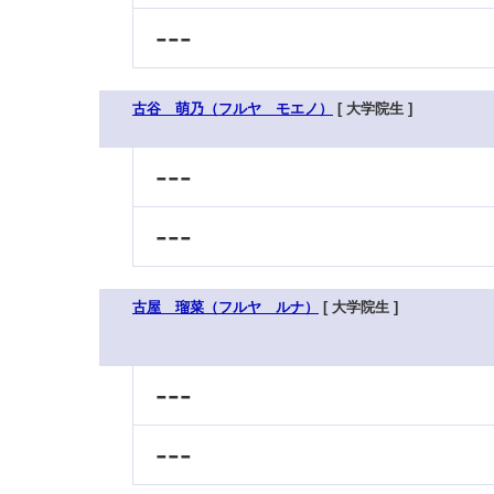
---
古谷 萌乃（フルヤ モエノ）
[ 大学院生 ]
---
---
古屋 瑠菜（フルヤ ルナ）
[ 大学院生 ]
---
---