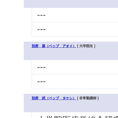
---
---
別府 葵（ベップ アオイ）
[ 大学院生 ]
---
---
別府 武（ベップ タケシ）
[ 非常勤講師 ]