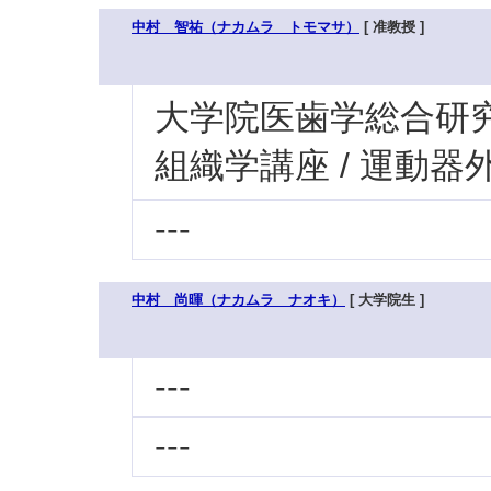
中村 智祐（ナカムラ トモマサ）
[ 准教授 ]
大学院医歯学総合研究科
組織学講座 / 運動器
---
中村 尚暉（ナカムラ ナオキ）
[ 大学院生 ]
---
---