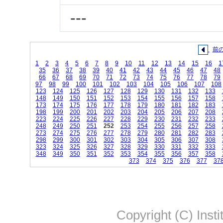
---
前
1
2
3
4
5
6
7
8
9
10
11
12
13
14
15
16
1
35
36
37
38
39
40
41
42
43
44
45
46
47
48
66
67
68
69
70
71
72
73
74
75
76
77
78
79
97
98
99
100
101
102
103
104
105
106
107
108
123
124
125
126
127
128
129
130
131
132
133
148
149
150
151
152
153
154
155
156
157
158
173
174
175
176
177
178
179
180
181
182
183
198
199
200
201
202
203
204
205
206
207
208
223
224
225
226
227
228
229
230
231
232
233
248
249
250
251
252
253
254
255
256
257
258
273
274
275
276
277
278
279
280
281
282
283
298
299
300
301
302
303
304
305
306
307
308
323
324
325
326
327
328
329
330
331
332
333
348
349
350
351
352
353
354
355
356
357
358
373
374
375
376
377
37
Copyright (C) Insti