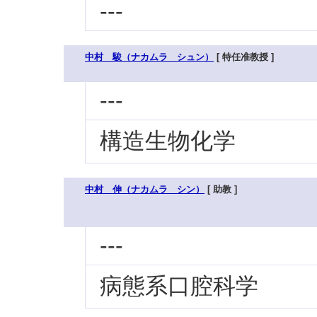
---
中村 駿（ナカムラ シュン）
[ 特任准教授 ]
---
構造生物化学
中村 伸（ナカムラ シン）
[ 助教 ]
---
病態系口腔科学