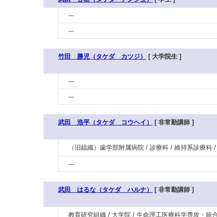
---
---
竹田 勝児（タケダ カツジ）
[ 大学院生 ]
---
---
武田 浩平（タケダ コウヘイ）
[ 非常勤講師 ]
（旧組織）歯学部附属病院 / 診療科 / 維持系診療科 
---
武田 はるな（タケダ ハルナ）
[ 非常勤講師 ]
教育研究組織 / 大学院 / 生命理工医療科学専攻・統