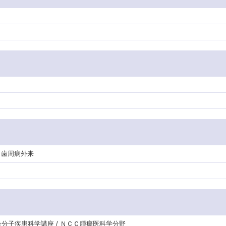
/ 歯周病外来
合分子疾患科学講座 / ＮＣＣ腫瘍医科学分野