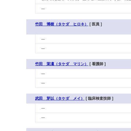
---
竹田 博樹（タケダ ヒロキ）
[ 医員 ]
---
---
竹田 茉凜（タケダ マリン）
[ 看護師 ]
---
---
武田 芽以（タケダ メイ）
[ 臨床検査技師 ]
---
---