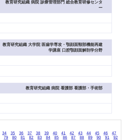
教育研究組織 病院 診療管理部門 総合教育研修センタ
ー
教育研究組織 大学院 医歯学専攻・顎顔面頸部機能再建
学講座 口腔顎顔面解剖学分野
教育研究組織 病院 看護部 看護部・手術部
34
35
36
37
38
39
40
41
42
43
44
45
46
47
79
80
81
82
83
84
85
86
87
88
89
90
91
92