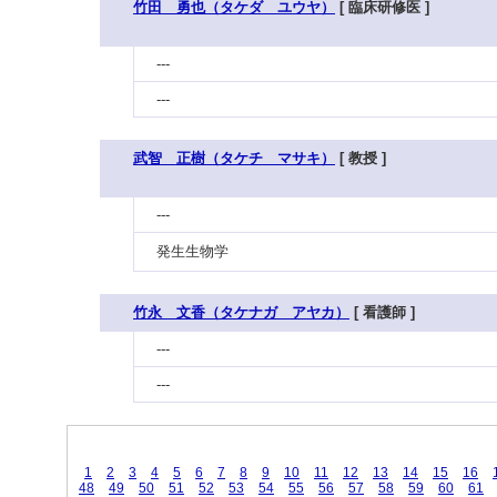
竹田 勇也（タケダ ユウヤ）
[ 臨床研修医 ]
---
---
武智 正樹（タケチ マサキ）
[ 教授 ]
---
発生生物学
竹永 文香（タケナガ アヤカ）
[ 看護師 ]
---
---
1
2
3
4
5
6
7
8
9
10
11
12
13
14
15
16
48
49
50
51
52
53
54
55
56
57
58
59
60
61