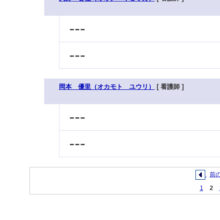
---
---
岡本 優里（オカモト ユウリ）
[ 看護師 ]
---
---
前
1
2