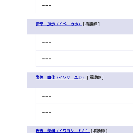
---
伊部 加歩（イベ カホ）
[ 看護師 ]
---
---
岩佐 由佳（イワサ ユカ）
[ 看護師 ]
---
---
岩吉 美樹（イワヨシ ミキ）
[ 看護師 ]