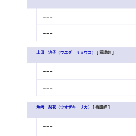
---
---
上田 涼子（ウエダ リョウコ）
[ 看護師 ]
---
---
魚崎 梨花（ウオザキ リカ）
[ 看護師 ]
---