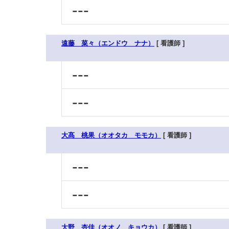
---
遠藤 菜々（エンドウ ナナ）
[ 看護師 ]
---
---
大髙 桃果（オオタカ モモカ）
[ 看護師 ]
---
---
大野 杏佳（オオノ キョウカ）
[ 看護師 ]