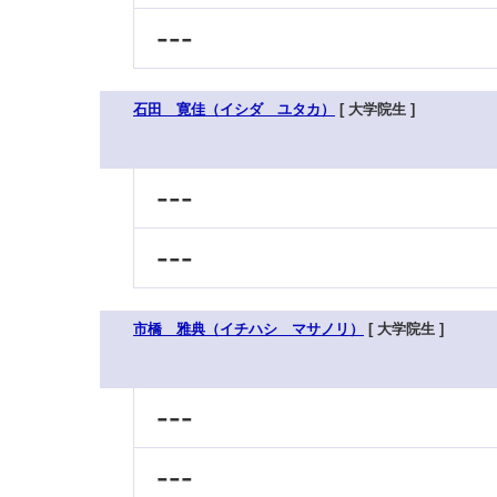
---
石田 寛佳（イシダ ユタカ）
[ 大学院生 ]
---
---
市橋 雅典（イチハシ マサノリ）
[ 大学院生 ]
---
---