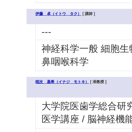
伊藤 卓（イトウ タク）
[ 講師 ]
---
神経科学一般 細胞生
鼻咽喉科学
稲次 基希（イナジ モトキ）
[ 准教授 ]
大学院医歯学総合研究科
医学講座 / 脳神経機