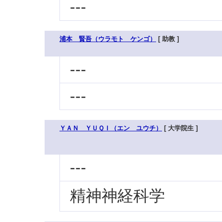
---
浦本 賢吾（ウラモト ケンゴ）
[ 助教 ]
---
---
ＹＡＮ ＹＵＱＩ（エン ユウチ）
[ 大学院生 ]
---
精神神経科学