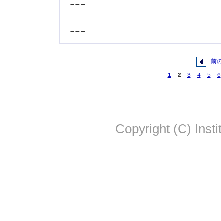
---
---
前
1
2
3
4
5
6
Copyright (C) Insti