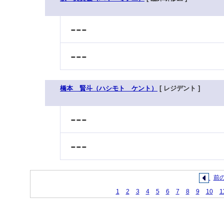
---
---
橋本 賢斗（ハシモト ケント）
[ レジデント ]
---
---
前
1
2
3
4
5
6
7
8
9
10
1