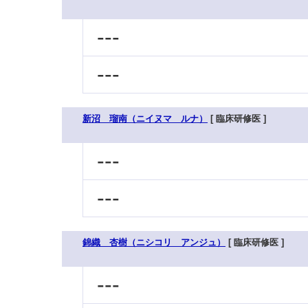
---
---
新沼 瑠南（ニイヌマ ルナ）
[ 臨床研修医 ]
---
---
錦織 杏樹（ニシコリ アンジュ）
[ 臨床研修医 ]
---