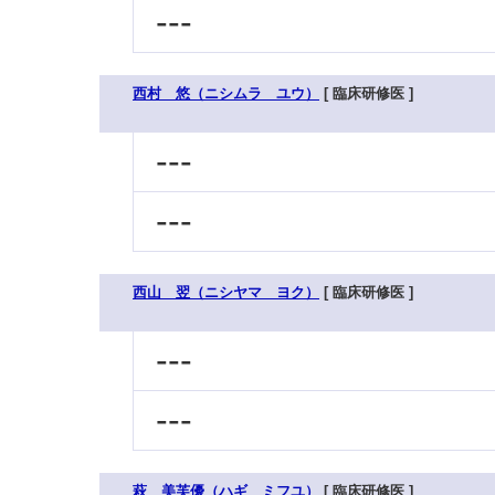
---
西村 悠（ニシムラ ユウ）
[ 臨床研修医 ]
---
---
西山 翌（ニシヤマ ヨク）
[ 臨床研修医 ]
---
---
萩 美芙優（ハギ ミフユ）
[ 臨床研修医 ]