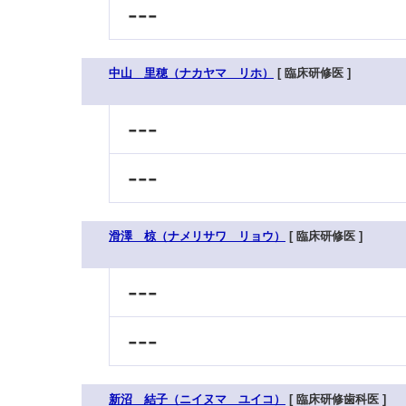
---
中山 里穂（ナカヤマ リホ）
[ 臨床研修医 ]
---
---
滑澤 椋（ナメリサワ リョウ）
[ 臨床研修医 ]
---
---
新沼 結子（ニイヌマ ユイコ）
[ 臨床研修歯科医 ]