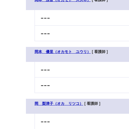
---
---
岡本 優里（オカモト ユウリ）
[ 看護師 ]
---
---
岡 梨津子（オカ リツコ）
[ 看護師 ]
---