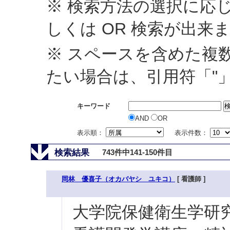
※ 検索方法の選択に応じ
しくは OR 検索が出来
※ スペースを含めた複
たい場合は、引用符「"
キーワード
AND
OR
表示順：
表示件数：
検索結果
743件中141-150件目
岡林 優喜子（オカバヤシ ユキコ）
[ 看護師 ]
大学院保健衛生学研究科