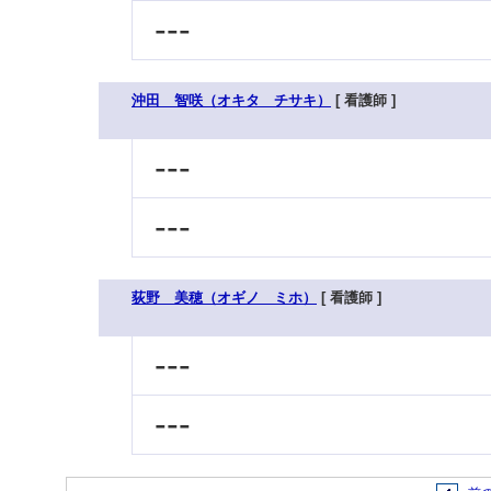
---
沖田 智咲（オキタ チサキ）
[ 看護師 ]
---
---
荻野 美穂（オギノ ミホ）
[ 看護師 ]
---
---