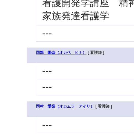
看護開発学講座 精神
家族発達看護学
---
岡部 陽奈（オカベ ヒナ）
[ 看護師 ]
---
---
岡村 愛梨（オカムラ アイリ）
[ 看護師 ]
---