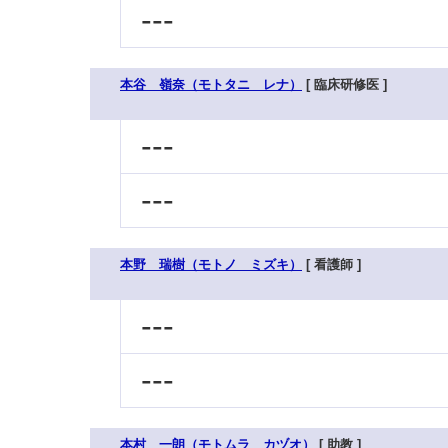
---
本谷 嶺奈（モトタニ レナ）
[ 臨床研修医 ]
---
---
本野 瑞樹（モトノ ミズキ）
[ 看護師 ]
---
---
本村 一朗（モトムラ カヅオ）
[ 助教 ]