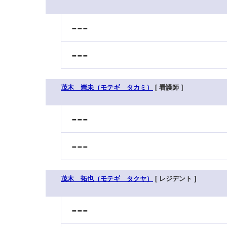
---
---
茂木 崇未（モテギ タカミ）
[ 看護師 ]
---
---
茂木 拓也（モテギ タクヤ）
[ レジデント ]
---