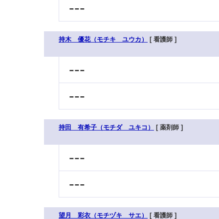
---
持木 優花（モチキ ユウカ）
[ 看護師 ]
---
---
持田 有希子（モチダ ユキコ）
[ 薬剤師 ]
---
---
望月 彩衣（モチヅキ サエ）
[ 看護師 ]