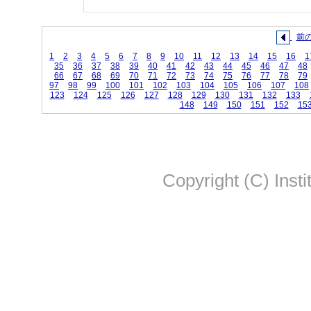
前
1
2
3
4
5
6
7
8
9
10
11
12
13
14
15
16
1
35
36
37
38
39
40
41
42
43
44
45
46
47
48
66
67
68
69
70
71
72
73
74
75
76
77
78
79
97
98
99
100
101
102
103
104
105
106
107
108
123
124
125
126
127
128
129
130
131
132
133
148
149
150
151
152
15
Copyright (C) Insti