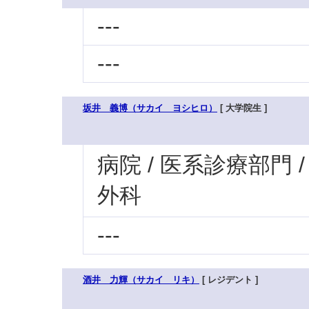
---
---
坂井 義博（サカイ ヨシヒロ）
[ 大学院生 ]
病院 / 医系診療部門 
外科
---
酒井 力輝（サカイ リキ）
[ レジデント ]