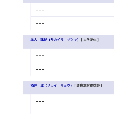
---
---
坂入 颯紀（サカイリ サツキ）
[ 大学院生 ]
---
---
酒井 遼（サカイ リョウ）
[ 診療放射線技師 ]
---