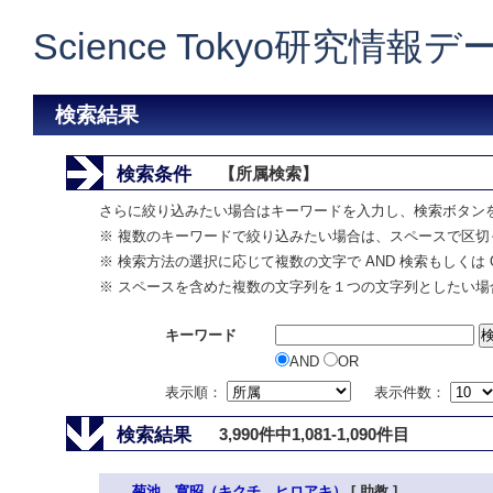
Science Tokyo研究情報
検索結果
検索条件
【所属検索】
さらに絞り込みたい場合はキーワードを入力し、検索ボタン
※ 複数のキーワードで絞り込みたい場合は、スペースで区切
※ 検索方法の選択に応じて複数の文字で AND 検索もしくは 
※ スペースを含めた複数の文字列を１つの文字列としたい場
キーワード
AND
OR
表示順：
表示件数：
検索結果
3,990件中1,081-1,090件目
菊池 寛昭（キクチ ヒロアキ）
[ 助教 ]