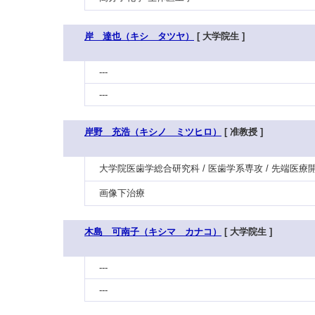
岸 達也（キシ タツヤ）
[ 大学院生 ]
---
---
岸野 充浩（キシノ ミツヒロ）
[ 准教授 ]
大学院医歯学総合研究科 / 医歯学系専攻 / 先端医療
画像下治療
木島 可南子（キシマ カナコ）
[ 大学院生 ]
---
---