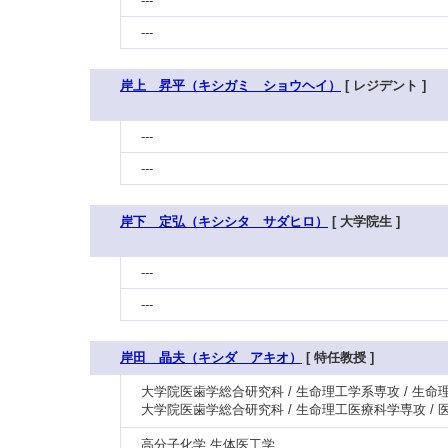
---
---
岸上 昇平（キシガミ ショウヘイ）
[ レジデント ]
---
---
岸下 定弘（キシシタ サダヒロ）
[ 大学院生 ]
---
---
岸田 晶夫（キシダ アキオ）
[ 特任教授 ]
大学院医歯学総合研究科 / 生命理工学系専攻 / 生命
大学院医歯学総合研究科 / 生命理工医療科学専攻 / 
高分子化学 生体医工学