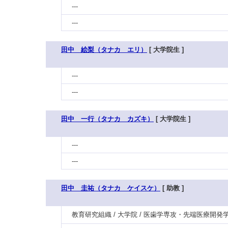
---
---
田中 絵梨（タナカ エリ）
[ 大学院生 ]
---
---
田中 一行（タナカ カズキ）
[ 大学院生 ]
---
---
田中 圭祐（タナカ ケイスケ）
[ 助教 ]
教育研究組織 / 大学院 / 医歯学専攻・先端医療開発