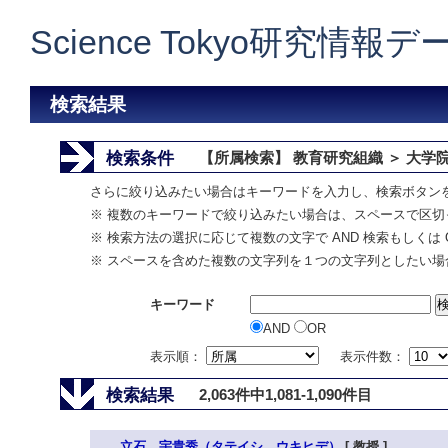
Science Tokyo研究情報
検索結果
検索条件
【所属検索】 教育研究組織 ＞ 大学
さらに絞り込みたい場合はキーワードを入力し、検索ボタン
※ 複数のキーワードで絞り込みたい場合は、スペースで区切
※ 検索方法の選択に応じて複数の文字で AND 検索もしくは 
※ スペースを含めた複数の文字列を１つの文字列としたい場
キーワード
AND
OR
表示順：
表示件数：
検索結果
2,063件中1,081-1,090件目
立石 宇貴秀（タテイシ ウキヒデ）
[ 教授 ]