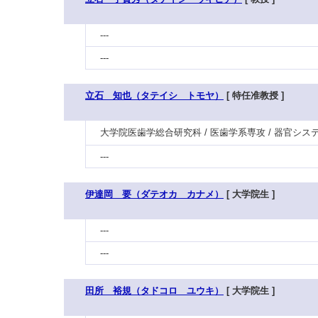
---
---
立石 知也（タテイシ トモヤ）
[ 特任准教授 ]
大学院医歯学総合研究科 / 医歯学系専攻 / 器官シス
---
伊達岡 要（ダテオカ カナメ）
[ 大学院生 ]
---
---
田所 裕規（タドコロ ユウキ）
[ 大学院生 ]