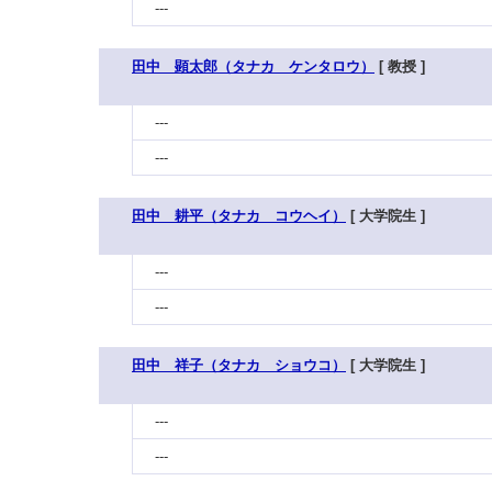
---
田中 顕太郎（タナカ ケンタロウ）
[ 教授 ]
---
---
田中 耕平（タナカ コウヘイ）
[ 大学院生 ]
---
---
田中 祥子（タナカ ショウコ）
[ 大学院生 ]
---
---