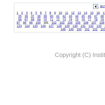
前
1
2
3
4
5
6
7
8
9
10
11
12
13
14
15
16
1
35
36
37
38
39
40
41
42
43
44
45
46
47
48
66
67
68
69
70
71
72
73
74
75
76
77
78
79
97
98
99
100
101
102
103
104
105
106
107
108
123
124
125
126
127
128
129
130
131
132
133
148
149
150
151
152
15
Copyright (C) Insti