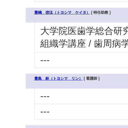
豊嶋 啓汰（トヨシマ ケイタ）
[ 特任助教 ]
大学院医歯学総合研究科
組織学講座 / 歯周病
---
豊島 鈴（トヨシマ リン）
[ 看護師 ]
---
---