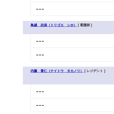
---
鳥越 志保（トリゴエ シホ）
[ 看護師 ]
---
---
内藤 貴仁（ナイトウ タカノリ）
[ レジデント ]
---
---