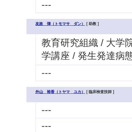
---
友政 弾（トモマサ ダン）
[ 助教 ]
教育研究組織 / 大学
学講座 / 発生発達病
---
外山 裕香（トヤマ ユカ）
[ 臨床検査技師 ]
---
---