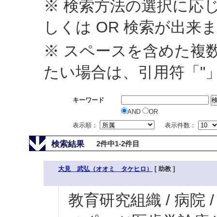
※ 検索方法の選択に応じ
しくは OR 検索が出来
※ スペースを含めた複
たい場合は、引用符「"
キーワード
AND
OR
表示順：
表示件数：
検索結果
2件中1-2件目
大見 武弘（オオミ タケヒロ）
[ 助教 ]
教育研究組織 / 病院