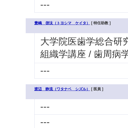
---
豊嶋 啓汰（トヨシマ ケイタ）
[ 特任助教 ]
大学院医歯学総合研究科
組織学講座 / 歯周病
---
渡辺 静流（ワタナベ シズル）
[ 医員 ]
---
---