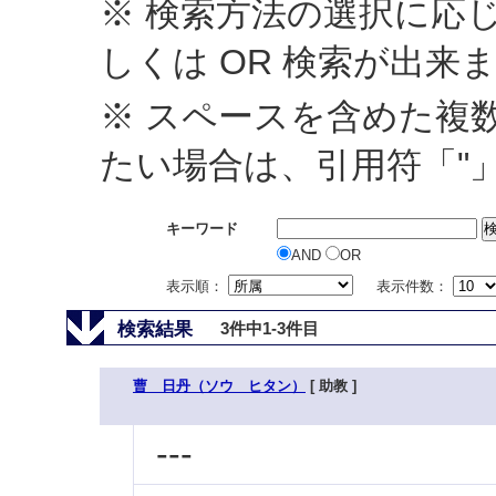
※ 検索方法の選択に応じ
しくは OR 検索が出来
※ スペースを含めた複
たい場合は、引用符「"
キーワード
AND
OR
表示順：
表示件数：
検索結果
3件中1-3件目
曹 日丹（ソウ ヒタン）
[ 助教 ]
---