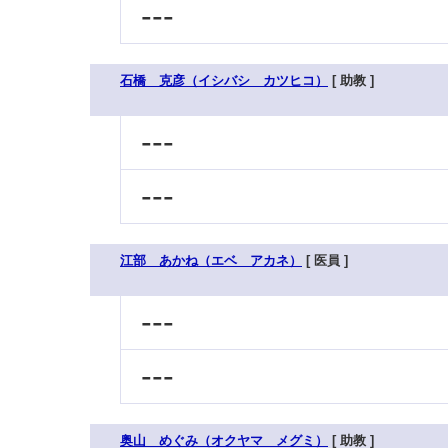
---
石橋 克彦（イシバシ カツヒコ）
[ 助教 ]
---
---
江部 あかね（エベ アカネ）
[ 医員 ]
---
---
奥山 めぐみ（オクヤマ メグミ）
[ 助教 ]