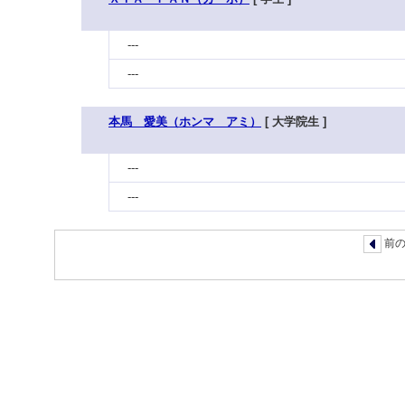
---
---
本馬 愛美（ホンマ アミ）
[ 大学院生 ]
---
---
前の