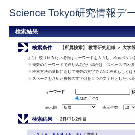
Science Tokyo研究情報
検索結果
検索条件
【所属検索】 教育研究組織 ＞ 大学院
さらに絞り込みたい場合はキーワードを入力し、検索ボタン
※ 複数のキーワードで絞り込みたい場合は、スペースで区切
※ 検索方法の選択に応じて複数の文字で AND 検索もしくは 
※ スペースを含めた複数の文字列を１つの文字列としたい場
キーワード
AND
OR
表示順：
表示件数：
検索結果
2件中1-2件目
ＸＩＡ ＦＡＮ（カ ホ）
[ 学生 ]